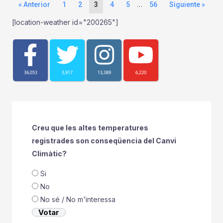
…
« Anterior
1
2
3
4
5
56
Siguiente »
[location-weather id="200265"]
36,053
3,917
13,389
6,220
Creu que les altes temperatures
registrades son conseqüencia del Canvi
Climàtic?
Si
No
No sé / No m'ìnteressa