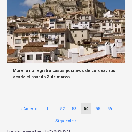
Morella no registra casos positivos de coronavirus
desde el pasado 3 de marzo
…
« Anterior
1
52
53
54
55
56
Siguiente »
[location-weather id="200265"]