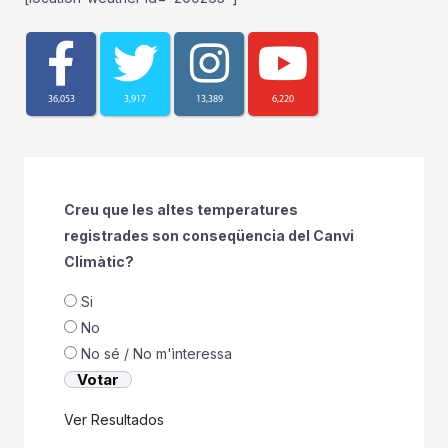
36,053
3,917
13,389
6,220
Creu que les altes temperatures
registrades son conseqüencia del Canvi
Climàtic?
Si
No
No sé / No m'ìnteressa
Ver Resultados