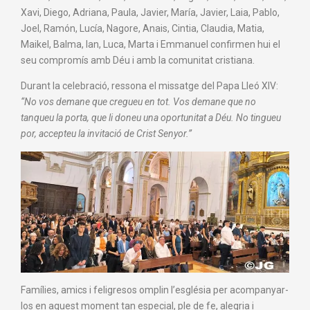
Xavi, Diego, Adriana, Paula,
Javier
,
María
,
Javier
, Laia, Pablo,
Joel,
Ramón
,
Lucía
,
Nagore
,
Anais
,
Cintia
,
Claudia
,
Matia
,
Maikel
, Balma, Ian, Luca, Marta i Emmanuel confirmen hui el
seu compromís amb Déu i amb la comunitat cristiana.
Durant la celebració, ressona el missatge del
Papa
Lleó XIV:
“No vos demane que cregueu en tot. Vos demane que no
tanqueu la porta, que li doneu una oportunitat a Déu. No tingueu
por, accepteu la invitació de Crist Senyor.”
Famílies, amics i feligresos omplin l’església per acompanyar-
los en aquest moment tan especial, ple de fe, alegria i