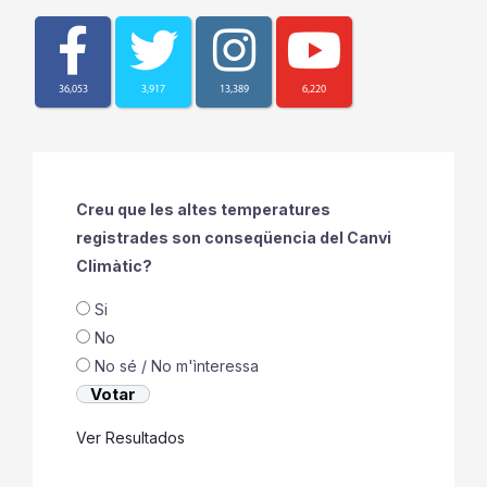
36,053
3,917
13,389
6,220
Creu que les altes temperatures
registrades son conseqüencia del Canvi
Climàtic?
Si
No
No sé / No m'ìnteressa
Ver Resultados