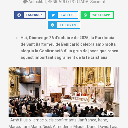
Actualitat
,
BENICARLÓ
,
PORTADA
,
Societat
FACEBOOK
TWITTER
WHATSAPP
TELEGRAM
Hui, Diumenge 26 d’octubre de 2025, la Parròquia
de Sant Bartomeu de Benicarló celebra amb molta
alegria la Confirmació d’un grup de joves que reben
aquest important sagrament de la fe cristiana.
Amb il·lusió i emoció, els confirmants
Janfranco
, Irene,
Marco, Lara
María
, Nicol, Almudena,
Miguel
,
Darío
, David, Laia,