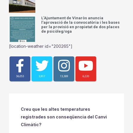
L’Ajuntament de Vinaròs anuncia
l’aprovació de la convocatòria i les bases
per la provisió en propietat de dos places
de psicòleg/oga
[location-weather id="200265"]
36,053
3,917
13,389
6,220
Creu que les altes temperatures
registrades son conseqüencia del Canvi
Climàtic?