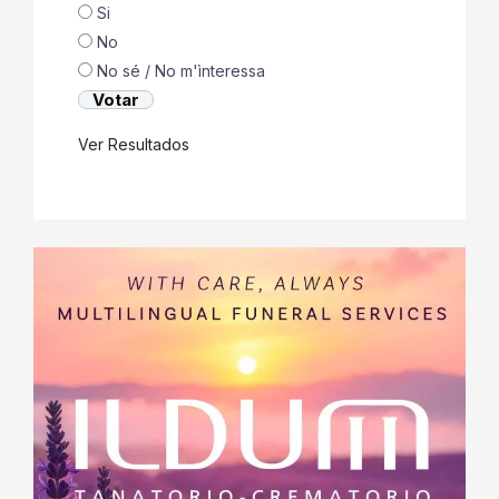
Si
No
No sé / No m'ìnteressa
Ver Resultados