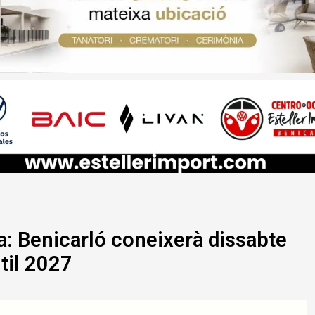
a: Benicarló coneixerà dissabte
ntil 2027