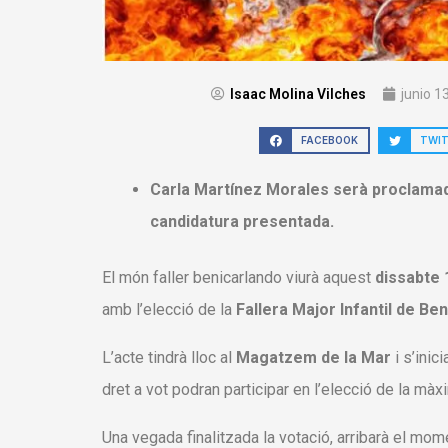
Isaac Molina Vilches
junio 1
FACEBOOK
TWI
Carla Martínez Morales serà proclamada
candidatura presentada.
El món faller benicarlando viurà aquest
dissabte 
amb l’elecció de la
Fallera Major Infantil de Be
L’acte tindrà lloc al
Magatzem de la Mar
i s’inic
dret a vot podran participar en l’elecció de la màx
Una vegada finalitzada la votació, arribarà el m