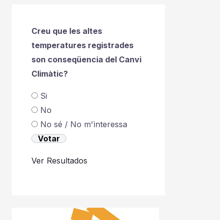
Creu que les altes
temperatures registrades
son conseqüencia del Canvi
Climàtic?
Si
No
No sé / No m'ìnteressa
Ver Resultados