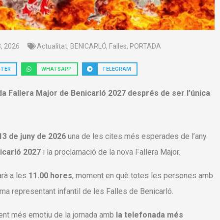
3, 2026
Actualitat
,
BENICARLÓ
,
Falles
,
PORTADA
TTER
WHATSAPP
TELEGRAM
 Fallera Major de Benicarló 2027 després de ser l’única
13 de juny de 2026
una de les cites més esperades de l’any
nicarló 2027
i la proclamació de la nova Fallera Major.
iarà a les
11.00 hores
, moment en què totes les persones amb
ima representant infantil de les Falles de Benicarló.
oment més emotiu de la jornada amb
la telefonada més