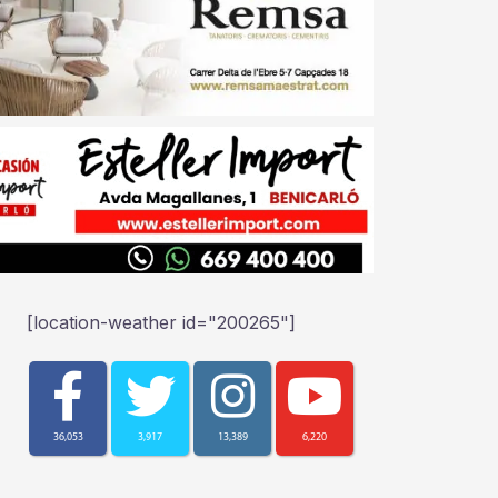
[location-weather id="200265"]
36,053
3,917
13,389
6,220