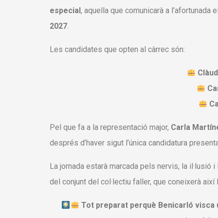
especial
, aquella que comunicarà a l’afortunad
2027
.
Les candidates que opten al càrrec són:
Clàud
Ca
Ca
Pel que fa a la representació major,
Carla Martí
després d’haver sigut l’única candidatura present
La jornada estarà marcada pels nervis, la il·lusió
del conjunt del col·lectiu faller, que coneixerà a
Tot preparat perquè Benicarló visca u