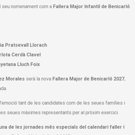
a el seu nomenament com a
Fallera Major Infantil de Benicarló
ia Pratsevall Llorach
rlota Cerdà Clavel
yetana Lluch Foix
nez Morales
serà la nova
Fallera Major de Benicarló 2027
,
ada.
 i l’emoció tant de les candidates com de les seues famílies i
ixí les seues màximes representants per al pròxim exercici.
na de les jornades més especials del calendari faller i