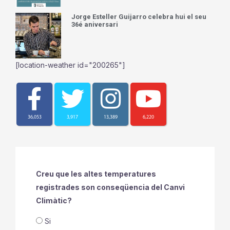
Jorge Esteller Guijarro celebra hui el seu
36é aniversari
[location-weather id="200265"]
36,053
3,917
13,389
6,220
Creu que les altes temperatures
registrades son conseqüencia del Canvi
Climàtic?
Si