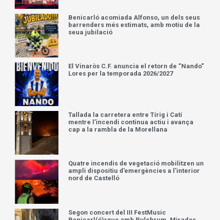
Benicarló acomiada Alfonso, un dels seus
barrenders més estimats, amb motiu de la
seua jubilació
El Vinaròs C.F. anuncia el retorn de “Nando”
Lores per la temporada 2026/2027
Tallada la carretera entre Tírig i Catí
mentre l’incendi continua actiu i avança
cap a la rambla de la Morellana
Quatre incendis de vegetació mobilitzen un
ampli dispositiu d’emergències a l’interior
nord de Castelló
Segon concert del III FestMusic
Benicarl(ó)rgue amb Pulchrum. Miradas