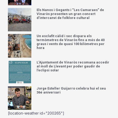
Els Nanos i Gegants i “Les Camaraes” de
Vinaròs presenten un gran concert
d’intercanvi de folklore cultural
Un esclafit càlid i sec dispara els
termòmetres de Vinaròs fins a més de 40
graus i vents de quasi 100 kilòmetres per
hora
L’Ajuntament de Vinaròs recomana accedir
al moll de Llevant per poder gaudir de
l’eclipsi solar
Jorge Esteller Guijarro celebra hui el seu
36é aniversari
[location-weather id="200265"]