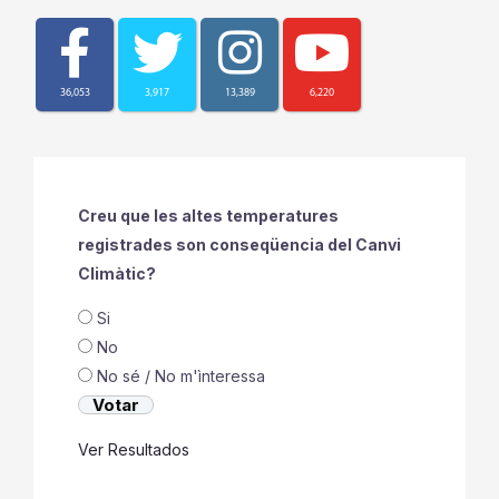
36,053
3,917
13,389
6,220
Creu que les altes temperatures
registrades son conseqüencia del Canvi
Climàtic?
Si
No
No sé / No m'ìnteressa
Ver Resultados