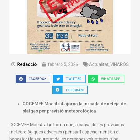
Redacció
febrero 5, 2026
Actualitat
,
VINARÒS
FACEBOOK
TWITTER
WHATSAPP
TELEGRAM
COCEMFE Maestrat ajorna la jornada de neteja de
platges per previsió meteorològica
COCEMFE Maestrat informa que, a causa de les previsions
meteorològiques adverses i pensant especialment en el
benestar i la seguretat de les persones voluntàries, s’ha