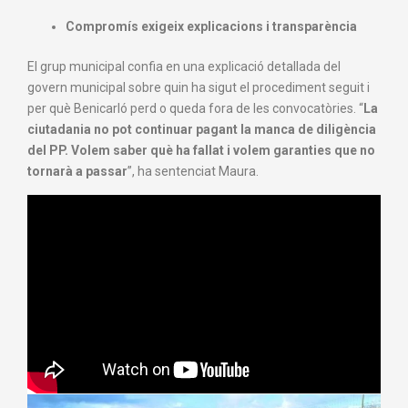
Compromís exigeix explicacions i transparència
El grup municipal confia en una explicació detallada del
govern municipal sobre quin ha sigut el procediment seguit i
per què Benicarló perd o queda fora de les convocatòries. “
La
ciutadania no pot continuar pagant la manca de diligència
del PP. Volem saber què ha fallat i volem garanties que no
tornarà a passar
”, ha sentenciat Maura.