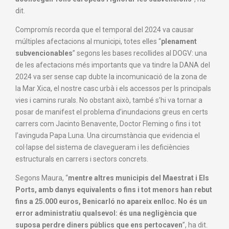
dit.
Compromís recorda que el temporal del 2024 va causar
múltiples afectacions al municipi, totes elles “
plenament
subvencionables
” segons les bases recollides al DOGV: una
de les afectacions més importants que va tindre la DANA del
2024 va ser sense cap dubte la incomunicació de la zona de
la Mar Xica, el nostre casc urbà i els accessos per ls principals
vies i camins rurals. No obstant això, també s’hi va tornar a
posar de manifest el problema d’inundacions greus en certs
carrers com Jacinto Benavente, Doctor Fleming o fins i tot
l’avinguda Papa Luna. Una circumstància que evidencia el
col·lapse del sistema de clavegueram i les deficiències
estructurals en carrers i sectors concrets.
Segons Maura, “
mentre altres municipis del Maestrat i Els
Ports, amb danys equivalents o fins i tot menors han rebut
fins a 25.000 euros, Benicarló no apareix enlloc. No és un
error administratiu qualsevol: és una negligència que
suposa perdre diners públics que ens pertocaven
”, ha dit.