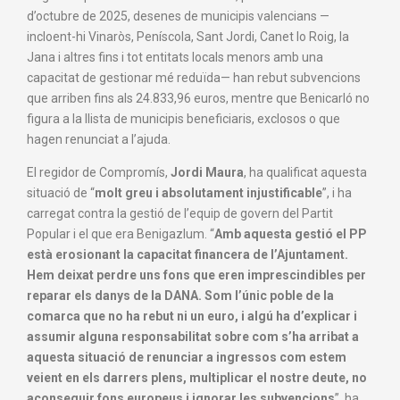
d’octubre de 2025, desenes de municipis valencians —
incloent-hi Vinaròs, Peníscola, Sant Jordi, Canet lo Roig, la
Jana i altres fins i tot entitats locals menors amb una
capacitat de gestionar mé reduïda— han rebut subvencions
que arriben fins als 24.833,96 euros, mentre que Benicarló no
figura a la llista de municipis beneficiaris, exclosos o que
hagen renunciat a l’ajuda.
El regidor de Compromís,
Jordi Maura
, ha qualificat aquesta
situació de “
molt greu i absolutament injustificable
”, i ha
carregat contra la gestió de l’equip de govern del Partit
Popular i el que era Benigazlum. “
Amb aquesta gestió el PP
està erosionant la capacitat financera de l’Ajuntament.
Hem deixat perdre uns fons que eren imprescindibles per
reparar els danys de la DANA. Som l’únic poble de la
comarca que no ha rebut ni un euro, i algú ha d’explicar i
assumir alguna responsabilitat sobre com s’ha arribat a
aquesta situació de renunciar a ingressos com estem
veient en els darrers plens, multiplicar el nostre deute, no
aconseguir fons europeus i ignorar les subvencions
”, ha