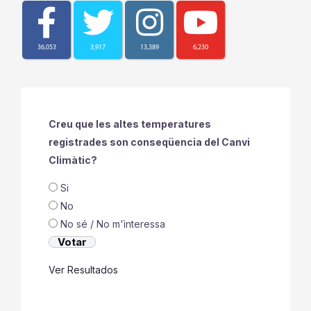
36,053
3,917
13,389
6,230
Creu que les altes temperatures
registrades son conseqüencia del Canvi
Climàtic?
Si
No
No sé / No m'ìnteressa
Ver Resultados