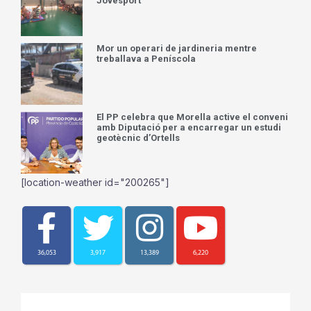
Jovesport
Mor un operari de jardineria mentre
treballava a Peníscola
El PP celebra que Morella active el conveni
amb Diputació per a encarregar un estudi
geotècnic d’Ortells
[location-weather id="200265"]
36,053
3,917
13,389
6,220