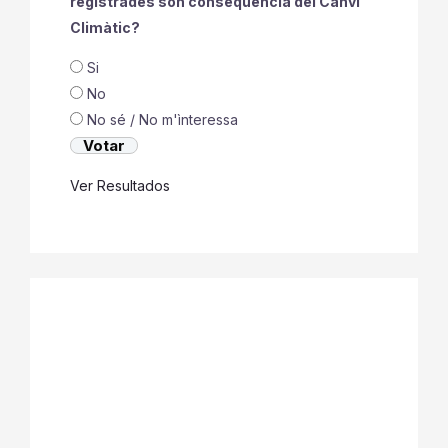
registrades son conseqüencia del Canvi
Climàtic?
Si
No
No sé / No m'ìnteressa
Ver Resultados