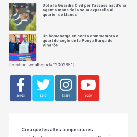
Dol a la Guàrdia Civil per l’assassinat d’una
agent a mans de la seua exparella al
quarter de Llanes
Un homenatge en pedra commemora el
quart de segle de la Penya Barça de
Vinaròs
[location-weather id="200265"]
36,053
3,917
13,389
6,220
Creu que les altes temperatures