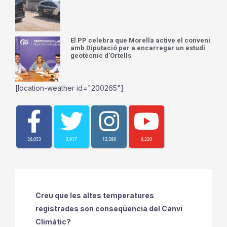
El PP celebra que Morella active el conveni
amb Diputació per a encarregar un estudi
geotècnic d’Ortells
[location-weather id="200265"]
36,053
3,917
13,389
6,220
Creu que les altes temperatures
registrades son conseqüencia del Canvi
Climàtic?