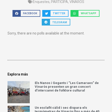
Enquestes
,
PARTICIPA
,
VINARÒS
FACEBOOK
TWITTER
WHATSAPP
TELEGRAM
Sorry, there are no polls available at the moment.
Explora más
Els Nanos i Gegants i “Les Camaraes” de
Vinaròs presenten un gran concert
d’intercanvi de folklore cultural
Un esclafit càlid i sec dispara els
termòmetres de Vinaròs fins a més de 40