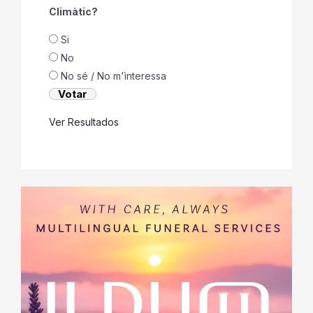
registrades son conseqüencia del Canvi
Climàtic?
Si
No
No sé / No m'ìnteressa
Ver Resultados