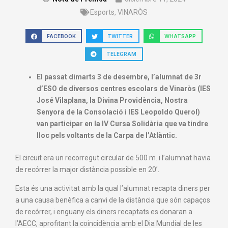
Esports
,
VINARÒS
FACEBOOK
TWITTER
WHATSAPP
TELEGRAM
El passat dimarts 3 de desembre, l’alumnat de 3r
d’ESO de diversos centres escolars de Vinaròs (IES
José Vilaplana, la Divina Providència, Nostra
Senyora de la Consolació i IES Leopoldo Querol)
van participar en la IV Cursa Solidària que va tindre
lloc pels voltants de la Carpa de l’Atlàntic.
El circuit era un recorregut circular de 500 m. i l’alumnat havia
de recórrer la major distància possible en 20’.
Esta és una activitat amb la qual l’alumnat recapta diners per
a una causa benèfica a canvi de la distància que són capaços
de recórrer, i enguany els diners recaptats es donaran a
l’AECC, aprofitant la coincidència amb el Dia Mundial de les