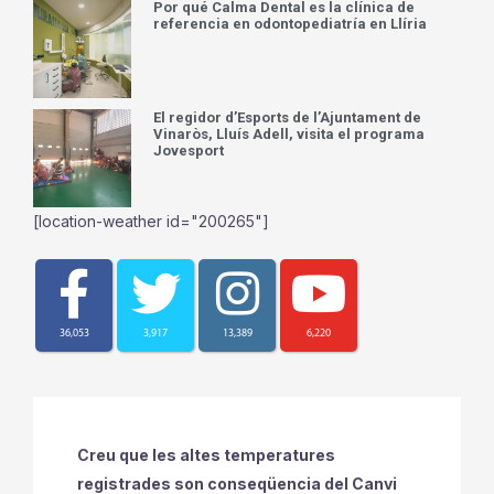
Por qué Calma Dental es la clínica de
referencia en odontopediatría en Llíria
El regidor d’Esports de l’Ajuntament de
Vinaròs, Lluís Adell, visita el programa
Jovesport
[location-weather id="200265"]
36,053
3,917
13,389
6,220
Creu que les altes temperatures