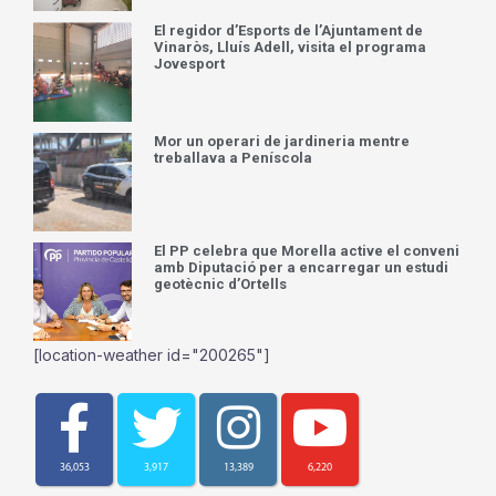
El regidor d’Esports de l’Ajuntament de
Vinaròs, Lluís Adell, visita el programa
Jovesport
Mor un operari de jardineria mentre
treballava a Peníscola
El PP celebra que Morella active el conveni
amb Diputació per a encarregar un estudi
geotècnic d’Ortells
[location-weather id="200265"]
36,053
3,917
13,389
6,220