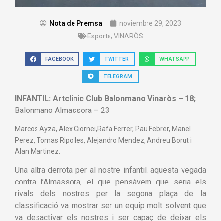
Nota de Premsa
noviembre 29, 2023
Esports
,
VINARÒS
FACEBOOK
TWITTER
WHATSAPP
TELEGRAM
INFANTIL:
Artclinic Club Balonmano Vinaròs – 18;
Balonmano Almassora – 23
Marcos Ayza, Alex Ciornei,Rafa Ferrer, Pau Febrer, Manel
Perez, Tomas Ripolles, Alejandro Mendez, Andreu Borut i
Alan Martinez.
Una altra derrota per al nostre infantil, aquesta vegada
contra l’Almassora, el que pensàvem que seria els
rivals dels nostres per la segona plaça de la
classificació va mostrar ser un equip molt solvent que
va desactivar els nostres i ser capaç de deixar els