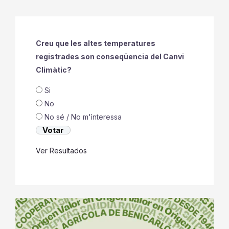
Creu que les altes temperatures
registrades son conseqüencia del Canvi
Climàtic?
Si
No
No sé / No m'ìnteressa
Ver Resultados