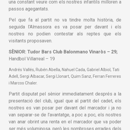
una constant veure com els nostres infantils milloren a
passos agegantats.
Pel que fa al partit no va tindre molta història, de
seguida l’Almassora es va posar per davant i els
nostres no podien contestar als reptes que els
visitants proposaven.
SÈNIOR:
Tudor Bars Club Balonmano Vinaròs – 29;
Handbol Villarreal – 19
Andrés Vallés, Rubén Abella, Nahuel Cada, Gabriel Albiol, Tati
Adell, Sergi Albacar, Sergi Llonart, Quim Sanz, Ferran Ferreres
i Marcos Chaler.
Partit disputat pel sènior immediatament després a la
presentació del club, igual que al partit del cadet, els
nostres es van posar per davant del marcador i ja no
van separar-se de l’avantatge, a poc a poc, els nostres
van anar obrint una renta en el marcador que va poder
ser més voluminosa, però les nombroses errades dels