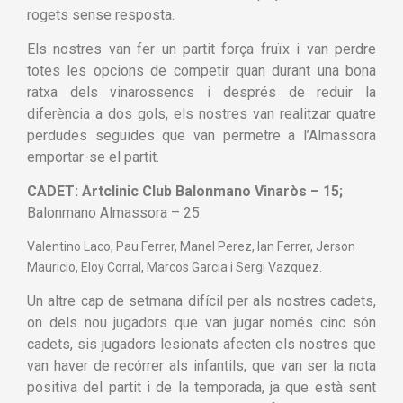
rogets sense resposta.
Els nostres van fer un partit força fruïx i van perdre
totes les opcions de competir quan durant una bona
ratxa dels vinarossencs i després de reduir la
diferència a dos gols, els nostres van realitzar quatre
perdudes seguides que van permetre a l’Almassora
emportar-se el partit.
CADET:
Artclinic Club Balonmano Vinaròs – 15;
Balonmano Almassora – 25
Valentino Laco, Pau Ferrer, Manel Perez, Ian Ferrer, Jerson
Mauricio, Eloy Corral, Marcos Garcia i Sergi Vazquez.
Un altre cap de setmana difícil per als nostres cadets,
on dels nou jugadors que van jugar només cinc són
cadets, sis jugadors lesionats afecten els nostres que
van haver de recórrer als infantils, que van ser la nota
positiva del partit i de la temporada, ja que està sent