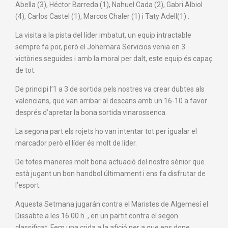
Abella (3), Héctor Barreda (1), Nahuel Cada (2), Gabri Albiol
(4), Carlos Castel (1), Marcos Chaler (1) i Taty Adell(1) .
La visita a la pista del líder imbatut, un equip intractable
sempre fa por, però el Johemara Servicios venia en 3
victòries seguides i amb la moral per dalt, este equip és capaç
de tot.
De principi l’1 a 3 de sortida pels nostres va crear dubtes als
valencians, que van arribar al descans amb un 16-10 a favor
després d’apretar la bona sortida vinarossenca.
La segona part els rojets ho van intentar tot per igualar el
marcador però el líder és molt de líder.
De totes maneres molt bona actuació del nostre sènior que
està jugant un bon handbol últimament i ens fa disfrutar de
l’esport.
Aquesta Setmana jugarán contra el Maristes de Algemesí el
Dissabte a les 16:00 h. , en un partit contra el segon
classificat, Fem una crida a la afició per a que ens done