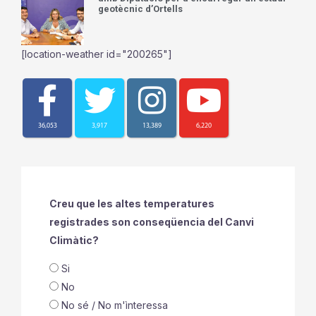
geotècnic d’Ortells
[location-weather id="200265"]
36,053
3,917
13,389
6,220
Creu que les altes temperatures
registrades son conseqüencia del Canvi
Climàtic?
Si
No
No sé / No m'ìnteressa