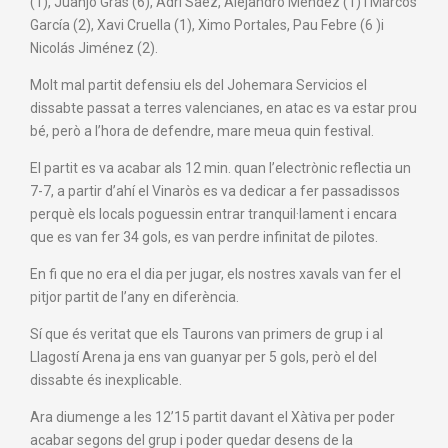
(1), Juanjo Gras (6), Adri Saez, Alejandro Méndez (1) i Marcos
García (2), Xavi Cruella (1), Ximo Portales, Pau Febre (6 )i
Nicolás Jiménez (2).
Molt mal partit defensiu els del Johemara Servicios el
dissabte passat a terres valencianes, en atac es va estar prou
bé, però a l’hora de defendre, mare meua quin festival.
El partit es va acabar als 12 min. quan l’electrònic reflectia un
7-7, a partir d’ahí el Vinaròs es va dedicar a fer passadissos
perquè els locals poguessin entrar tranquil·lament i encara
que es van fer 34 gols, es van perdre infinitat de pilotes.
En fi que no era el dia per jugar, els nostres xavals van fer el
pitjor partit de l’any en diferència.
Sí que és veritat que els Taurons van primers de grup i al
Llagostí Arena ja ens van guanyar per 5 gols, però el del
dissabte és inexplicable.
Ara diumenge a les 12’15 partit davant el Xàtiva per poder
acabar segons del grup i poder quedar desens de la