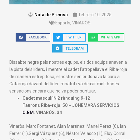
Nota de Premsa
febrero 10, 2025
Esports
,
VINARÒS
FACEBOOK
TWITTER
WHATSAPP
TELEGRAM
Dissabte negre pels nostres equips, els dos equips anaven a
la pista dels líders, i mentre al cadet l’atropellava el Riba-roja
de manera estrepitosa, el nostre sènior donava la cara a
Catarroja davant del líder imbatut i va deixar molt bones
sensacions encara que no va poder puntuar.
Cadet masculí N 2 rànquing 9-12
Taurons Riba-roja. 50 – JOHEMARA SERVICIOS
C.BM
. VINARÒS. 34
Vinaròs. Marc Fontanet, Alan Martínez, Manel Pérez (6), Ian
Ferrer (1),Sergi Vázquez (6), Néstor Velasco (1), Eloy Corral