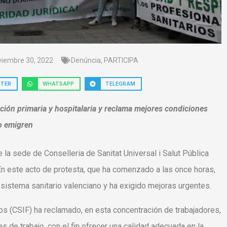
viembre 30, 2022
Denúncia
,
PARTICIPA
TTER
WHATSAPP
TELEGRAM
nción primaria y hospitalaria y reclama mejores condiciones
o emigren
 la sede de Conselleria de Sanitat Universal i Salut Pública
 En este acto de protesta, que ha comenzado a las once horas,
l sistema sanitario valenciano y ha exigido mejoras urgentes.
os (CSIF) ha reclamado, en esta concentración de trabajadores,
s de trabajo, con el fin ofrecer una calidad adecuada en la