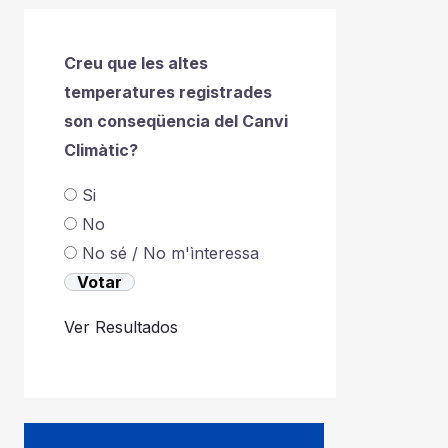
Creu que les altes
temperatures registrades
son conseqüencia del Canvi
Climàtic?
Si
No
No sé / No m'ìnteressa
Ver Resultados