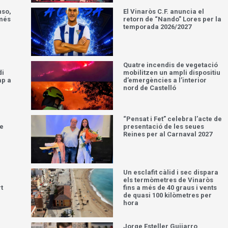
nso,
El Vinaròs C.F. anuncia el
 més
retorn de “Nando” Lores per la
temporada 2026/2027
Quatre incendis de vegetació
di
mobilitzen un ampli dispositiu
ap a
d’emergències a l’interior
nord de Castelló
“Pensat i Fet” celebra l’acte de
ue
presentació de les seues
Reines per al Carnaval 2027
Un esclafit càlid i sec dispara
els termòmetres de Vinaròs
t
fins a més de 40 graus i vents
de quasi 100 kilòmetres per
hora
Jorge Esteller Guijarro