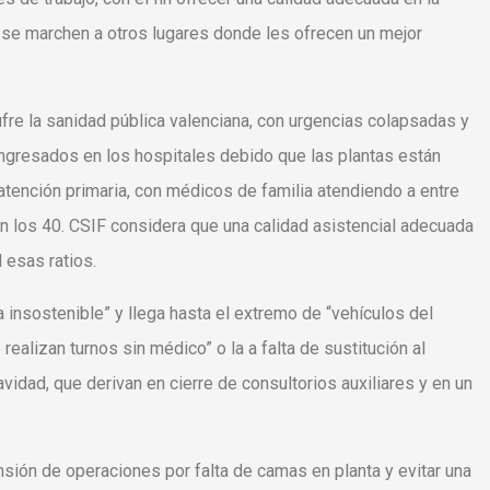
s se marchen a otros lugares donde les ofrecen un mejor
ufre la sanidad pública valenciana, con urgencias colapsadas y
ngresados en los hospitales debido que las plantas están
 atención primaria, con médicos de familia atendiendo a entre
an los 40. CSIF considera que una calidad asistencial adecuada
d esas ratios.
ta insostenible” y llega hasta el extremo de “vehículos del
alizan turnos sin médico” o la a falta de sustitución al
idad, que derivan en cierre de consultorios auxiliares y en un
nsión de operaciones por falta de camas en planta y evitar una