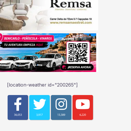
[location-weather id="200265"]
36,053
3,917
13,389
6,220