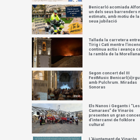
Benicarló acomiada Alfo
un dels seus barrenders
estimats, amb motiu de la
seua jubilació
Tallada la carretera entre
Tírig i Catí mentre l’incen
continua actiu i avança c
la rambla de la Morellana
Segon concert del III
FestMusic Benicarl(ó)rg
amb Pulchrum. Miradas
Sonoras
Els Nanos i Gegants i “Les
Camaraes” de Vinaròs
presenten un gran concer
d’intercanvi de folklore
cultural
L’Ajuntament de Vinaròs