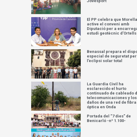
Jovesport
El PP celebra que Morell
active el conveni amb
Diputació per a encarreg
estudi geotècnic d’Ortells
Benassal prepara el dispo
especial de seguretat per
l’eclipsi solar total
La Guardia Civil ha
esclarecido el hurto
continuado de cableado 
telecomunicaciones y los
daños de una red de fibra
óptica en Onda
Portada del “7 dies” de
Benicarló -nº 1.100-