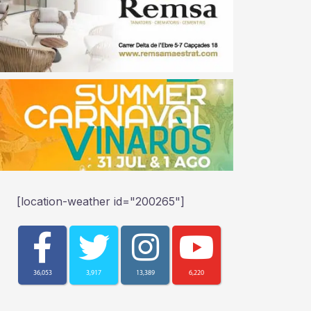
[location-weather id="200265"]
36,053
3,917
13,389
6,220