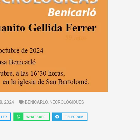
8, 2024
BENICARLÓ
,
NECROLÒGIQUES
TTER
WHATSAPP
TELEGRAM