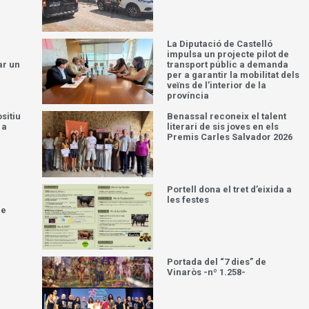
a
La Diputació de Castelló
impulsa un projecte pilot de
ar un
transport públic a demanda
per a garantir la mobilitat dels
veïns de l’interior de la
província
sitiu
Benassal reconeix el talent
 a
literari de sis joves en els
Premis Carles Salvador 2026
Portell dona el tret d’eixida a
les festes
de
Portada del “7 dies” de
Vinaròs -nº 1.258-