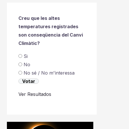
Creu que les altes
temperatures registrades
son conseqüencia del Canvi
Climàtic?
Si
No
No sé / No m'ìnteressa
Ver Resultados