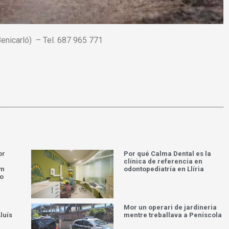
Benicarló) – Tel. 687 965 771
or
Por qué Calma Dental es la
clínica de referencia en
om
odontopediatría en Llíria
do
Mor un operari de jardineria
luís
mentre treballava a Peníscola