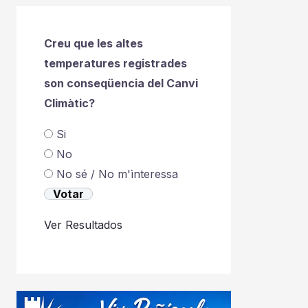
Creu que les altes
temperatures registrades
son conseqüencia del Canvi
Climàtic?
Si
No
No sé / No m'ìnteressa
Ver Resultados