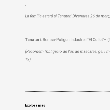
.
La família
estará al Tanatori Divendres 26 de març, 
.
Tanatori:
Remsa-
Polígon
I
ndustrial
“
El
Collet
“
–
(
(
Recordem
l’obligació de
l’ús de màscares
,
gel
i m
19
)
Explora más