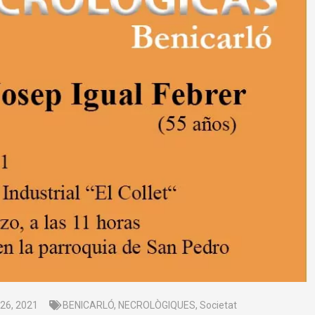
26, 2021
BENICARLÓ
,
NECROLÒGIQUES
,
Societat