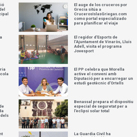
ció
El auge de los cruceros por
del
Grecia sitúa a
cipal
CrucerosIslasGriegas.com
como portal especializado
para planificar el viaje
la
El regidor d’Esports de
l’Ajuntament de Vinaròs, Lluís
Adell, visita el programa
Jovesport
ria
El PP celebra que Morella
scola
active el conveni amb
Diputació per a encarregar un
estudi geotècnic d’Ortells
Benassal prepara el dispositiu
 de
especial de seguretat per a
da
l’eclipsi solar total
 dels
nt
La Guardia Civil ha