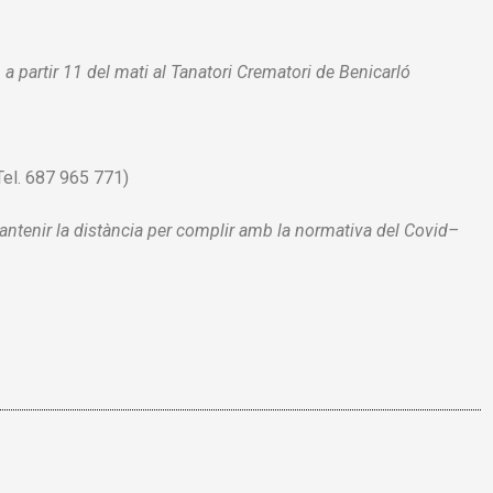
a partir 11 del mati al Tanatori Crematori de Benicarló
Tel. 687 965 771)
antenir la
distància per
complir amb la normativa
de
l
Covid
–