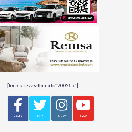
[location-weather id="200265"]
36,053
3,917
13,389
6,220