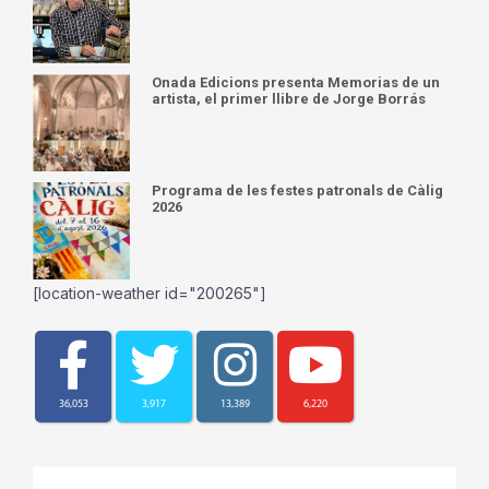
Onada Edicions presenta Memorias de un
artista, el primer llibre de Jorge Borrás
Programa de les festes patronals de Càlig
2026
[location-weather id="200265"]
36,053
3,917
13,389
6,220