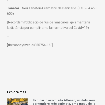
Tanatori:
Nou Tanatori-Crematori de Benicarló (Tel. 964 453
600)
(Recordem
l’obligació de
l’ús de màscares
, gel
i mantenir
la
distància per
complir amb la normativa
de
l
Covid
–
19)
—
[themoneytizer id=”55754-16″]
Explora más
Benicarló acomiada Alfonso, un dels seus
barrenders més estimats, amb motiu de la