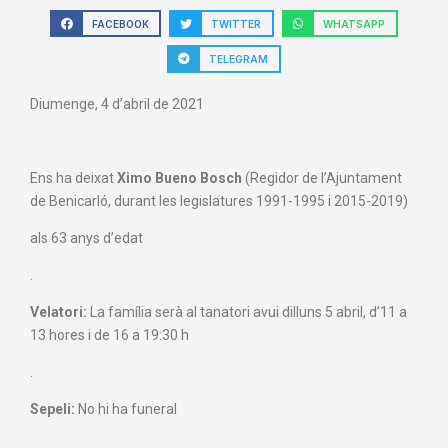
FACEBOOK
TWITTER
WHATSAPP
TELEGRAM
Diumenge, 4 d’abril de 2021
Ens ha deixat
Ximo Bueno Bosch
(Regidor de l’Ajuntament
de Benicarló, durant les legislatures 1991-1995 i 2015-2019)
als 63 anys d’edat
.
Velatori:
La família
serà al
tanatori
avui
dilluns 5
abril,
d’11 a
13 hores i de
16
a 19:30
h
.
Sepeli:
No hi ha funeral
.