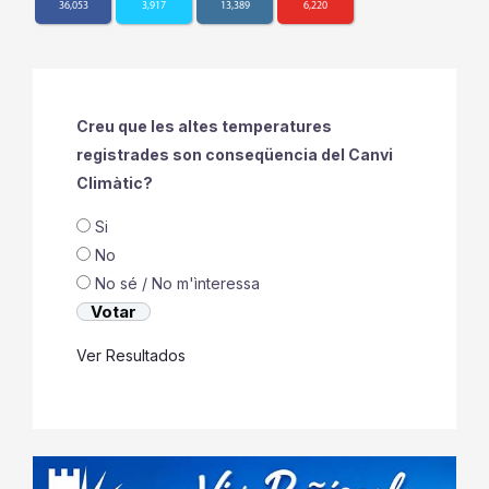
36,053
3,917
13,389
6,220
Creu que les altes temperatures
registrades son conseqüencia del Canvi
Climàtic?
Si
No
No sé / No m'ìnteressa
Ver Resultados