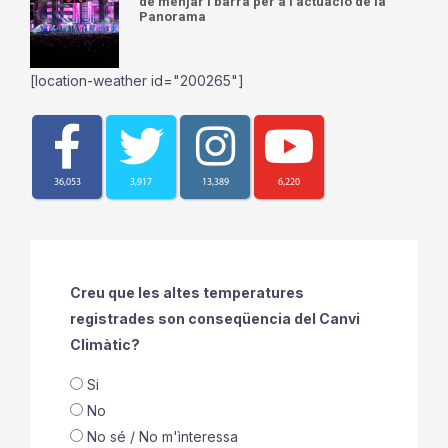
de menjar i barra per a l’actuació de la
Panorama
[location-weather id="200265"]
36,053
3,917
13,389
6,220
Creu que les altes temperatures
registrades son conseqüencia del Canvi
Climàtic?
Si
No
No sé / No m'ìnteressa