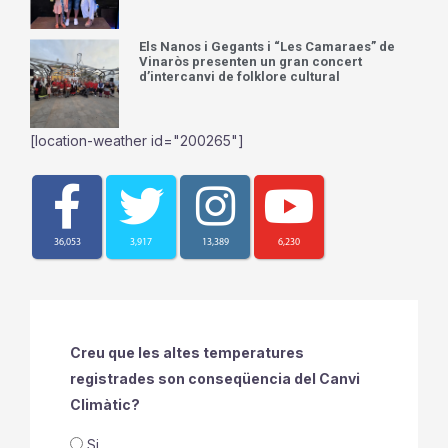
Els Nanos i Gegants i “Les Camaraes” de
Vinaròs presenten un gran concert
d’intercanvi de folklore cultural
[location-weather id="200265"]
36,053
3,917
13,389
6,230
Creu que les altes temperatures
registrades son conseqüencia del Canvi
Climàtic?
Si