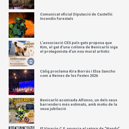
Comunicat oficial Diputació de Castelló:
Incendis forestals
L’associació CES pels gats proposa que
Kim, el gat d’una colònia de Benicarló siga
el protagonista d’un nou mural artístic
Càlig proclama Kira Borrás i Elsa Sancho
com a Reines de les Festes 2026
Benicarló acomiada Alfonso, un dels seus
barrenders més estimats, amb motiu de la
seua jubilació
El Vinaròs C.F. anuncia el retorn de “Nando”