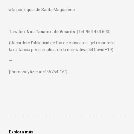
a la parròquia de Santa Magdalena
.
Tanatori:
Nou Tanatori de Vinaròs
(Tel. 964 453 600)
(Recordem
l’obligació de
l’ús de màscares
, gel
i mantenir
la
distància per
complir amb la normativa
de
l
Covid
–
19)
—
[themoneytizer id=”55754-16″]
Explora más