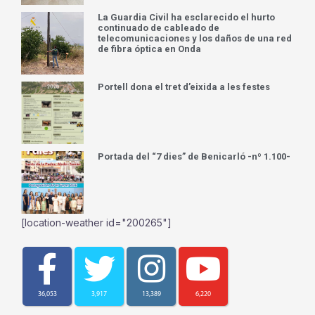
La Guardia Civil ha esclarecido el hurto
continuado de cableado de
telecomunicaciones y los daños de una red
de fibra óptica en Onda
Portell dona el tret d’eixida a les festes
Portada del “7 dies” de Benicarló -nº 1.100-
[location-weather id="200265"]
36,053
3,917
13,389
6,220