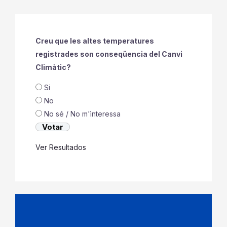
Creu que les altes temperatures
registrades son conseqüencia del Canvi
Climàtic?
Si
No
No sé / No m'ìnteressa
Ver Resultados