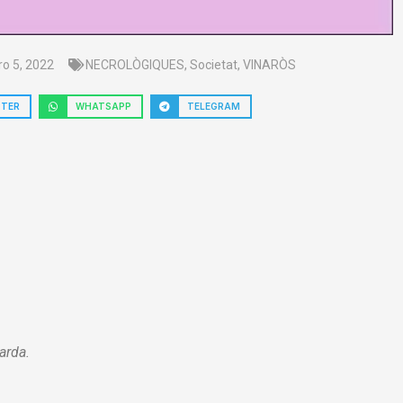
ro 5, 2022
NECROLÒGIQUES
,
Societat
,
VINARÒS
TTER
WHATSAPP
TELEGRAM
tarda.