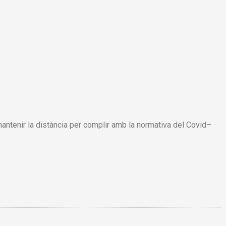
mantenir la
distància per
complir amb la normativa
de
l
Covid
–