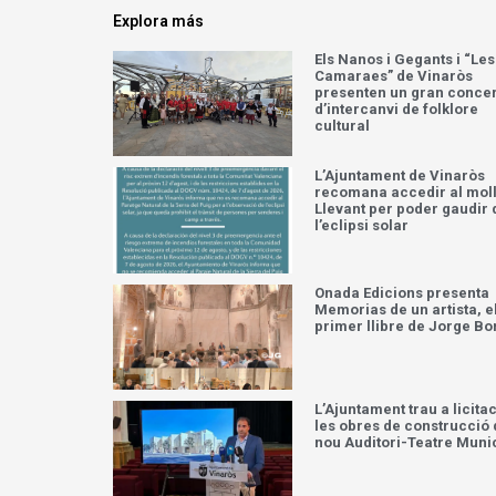
Explora más
Els Nanos i Gegants i “Les
Camaraes” de Vinaròs
presenten un gran concer
d’intercanvi de folklore
cultural
L’Ajuntament de Vinaròs
recomana accedir al moll
Llevant per poder gaudir 
l’eclipsi solar
Onada Edicions presenta
Memorias de un artista, e
primer llibre de Jorge Bo
L’Ajuntament trau a licita
les obres de construcció 
nou Auditori-Teatre Muni