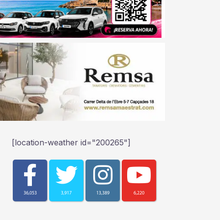
[location-weather id="200265"]
36,053
3,917
13,389
6,220