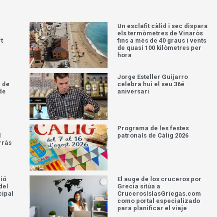
Un esclafit càlid i sec dispara
els termòmetres de Vinaròs
t
fins a més de 40 graus i vents
de quasi 100 kilòmetres per
hora
Jorge Esteller Guijarro
 de
celebra hui el seu 36é
de
aniversari
Programa de les festes
l
patronals de Càlig 2026
rrás
ció
El auge de los cruceros por
del
Grecia sitúa a
cipal
CrucerosIslasGriegas.com
como portal especializado
para planificar el viaje