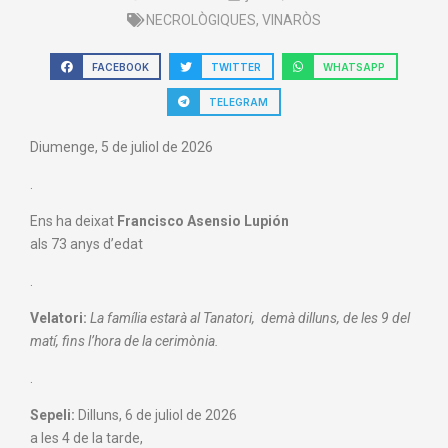
NECROLÒGIQUES
,
VINARÒS
FACEBOOK
TWITTER
WHATSAPP
TELEGRAM
Diumenge, 5 de juliol de 2026
.
Ens ha deixat
Francisco Asensio Lupión
als 73 anys d’edat
.
Velatori:
La família estarà al Tanatori, demà dilluns, de les 9 del
matí,
fins l’hora de la cerimònia.
.
Sepeli:
Dilluns, 6 de juliol de 2026
a les 4 de la tarde,