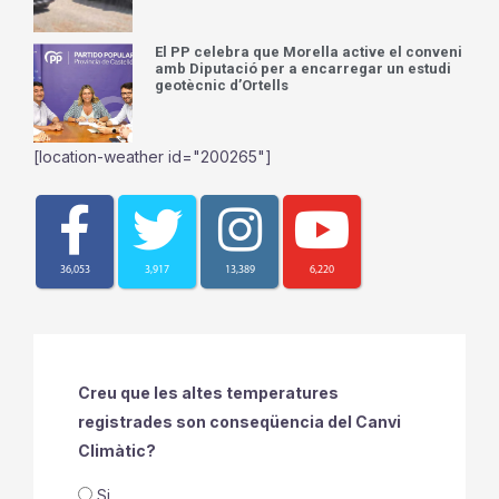
El PP celebra que Morella active el conveni
amb Diputació per a encarregar un estudi
geotècnic d’Ortells
[location-weather id="200265"]
36,053
3,917
13,389
6,220
Creu que les altes temperatures
registrades son conseqüencia del Canvi
Climàtic?
Si