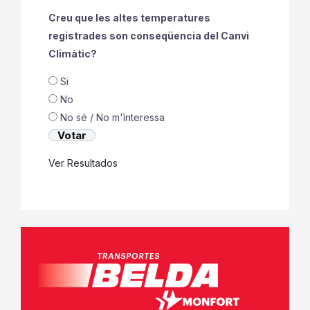
Creu que les altes temperatures
registrades son conseqüencia del Canvi
Climàtic?
Si
No
No sé / No m'ìnteressa
Ver Resultados