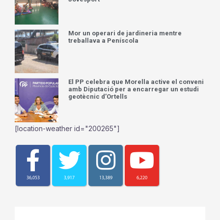
Mor un operari de jardineria mentre
treballava a Peníscola
El PP celebra que Morella active el conveni
amb Diputació per a encarregar un estudi
geotècnic d’Ortells
[location-weather id="200265"]
36,053
3,917
13,389
6,220