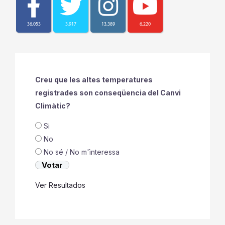
36,053
3,917
13,389
6,220
Creu que les altes temperatures
registrades son conseqüencia del Canvi
Climàtic?
Si
No
No sé / No m'ìnteressa
Ver Resultados