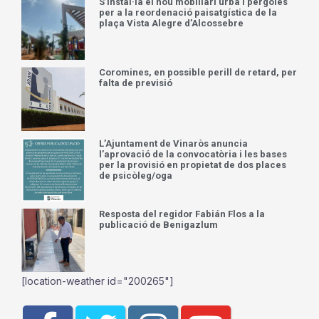
S’instal·la el nou mobiliari urbà i pèrgoles
per a la reordenació paisatgística de la
plaça Vista Alegre d’Alcossebre
Coromines, en possible perill de retard, per
falta de previsió
L’Ajuntament de Vinaròs anuncia
l’aprovació de la convocatòria i les bases
per la provisió en propietat de dos places
de psicòleg/oga
Resposta del regidor Fabián Flos a la
publicació de Benigazlum
[location-weather id="200265"]