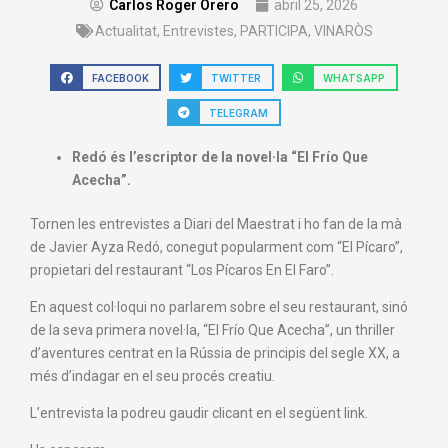
Carlos Roger Orero
abril 25, 2026
Actualitat
,
Entrevistes
,
PARTICIPA
,
VINARÒS
FACEBOOK
TWITTER
WHATSAPP
TELEGRAM
Redó és l’escriptor de la novel·la “El Frío Que
Acecha”.
Tornen les entrevistes a Diari del Maestrat i ho fan de la mà
de Javier Ayza Redó, conegut popularment com “El Pícaro”,
propietari del restaurant “Los Pícaros En El Faro”.
En aquest col·loqui no parlarem sobre el seu restaurant, sinó
de la seva primera novel·la, “El Frío Que Acecha”, un thriller
d’aventures centrat en la Rússia de principis del segle XX, a
més d’indagar en el seu procés creatiu.
L’entrevista la podreu gaudir clicant en el següent link.