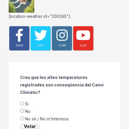
[location-weather id="200265"]
36,053
3,917
13,389
6,220
Creu que les altes temperatures
registrades son conseqüencia del Canvi
Climàtic?
Si
No
No sé / No m'ìnteressa