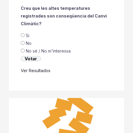
Creu que les altes temperatures
registrades son conseqüencia del Canvi
Climàtic?
Si
No
No sé / No m'ìnteressa
Ver Resultados