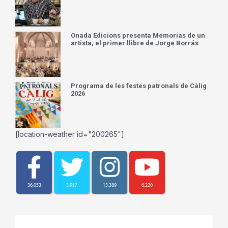
Onada Edicions presenta Memorias de un
artista, el primer llibre de Jorge Borrás
Programa de les festes patronals de Càlig
2026
[location-weather id="200265"]
36,053
3,917
13,389
6,220