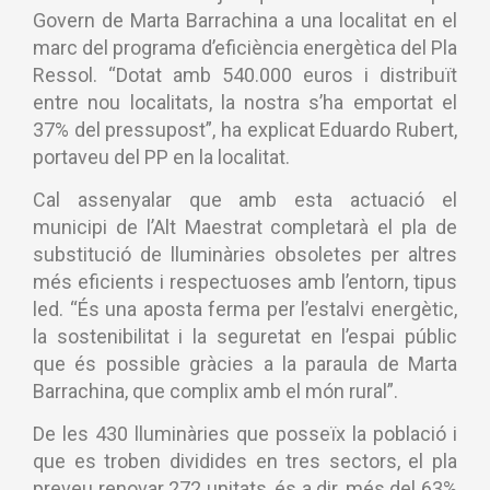
Govern de Marta Barrachina a una localitat en el
marc del programa d’eficiència energètica del Pla
Ressol. “Dotat amb 540.000 euros i distribuït
entre nou localitats, la nostra s’ha emportat el
37% del pressupost”, ha explicat Eduardo Rubert,
portaveu del PP en la localitat.
Cal assenyalar que amb esta actuació el
municipi de l’Alt Maestrat completarà el pla de
substitució de lluminàries obsoletes per altres
més eficients i respectuoses amb l’entorn, tipus
led. “És una aposta ferma per l’estalvi energètic,
la sostenibilitat i la seguretat en l’espai públic
que és possible gràcies a la paraula de Marta
Barrachina, que complix amb el món rural”.
De les 430 lluminàries que posseïx la població i
que es troben dividides en tres sectors, el pla
preveu renovar 272 unitats, és a dir, més del 63%