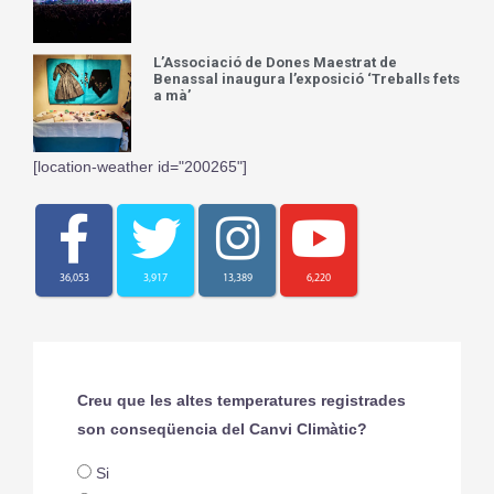
L’Associació de Dones Maestrat de
Benassal inaugura l’exposició ‘Treballs fets
a mà’
[location-weather id="200265"]
36,053
3,917
13,389
6,220
Creu que les altes temperatures registrades
son conseqüencia del Canvi Climàtic?
Si