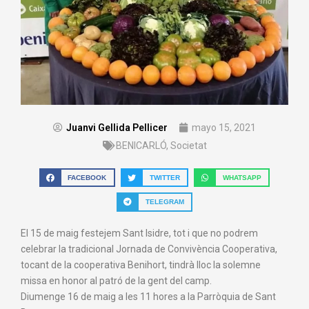
Juanvi Gellida Pellicer
mayo 15, 2021
BENICARLÓ
,
Societat
FACEBOOK
TWITTER
WHATSAPP
TELEGRAM
El 15 de maig festejem Sant Isidre, tot i que no podrem
celebrar la tradicional Jornada de Convivència Cooperativa,
tocant de la cooperativa Benihort, tindrà lloc la solemne
missa en honor al patró de la gent del camp.
Diumenge 16 de maig a les 11 hores a la Parròquia de Sant