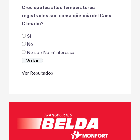
Creu que les altes temperatures
registrades son conseqüencia del Canvi
Climàtic?
Si
No
No sé / No m'ìnteressa
Ver Resultados