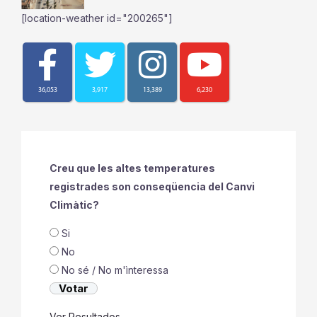
[location-weather id="200265"]
36,053
3,917
13,389
6,230
Creu que les altes temperatures
registrades son conseqüencia del Canvi
Climàtic?
Si
No
No sé / No m'ìnteressa
Ver Resultados