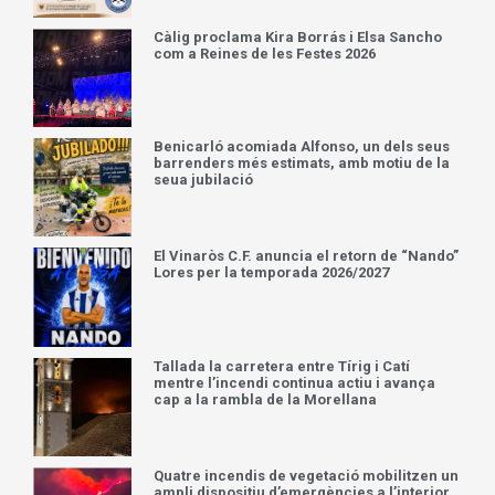
Càlig proclama Kira Borrás i Elsa Sancho
com a Reines de les Festes 2026
Benicarló acomiada Alfonso, un dels seus
barrenders més estimats, amb motiu de la
seua jubilació
El Vinaròs C.F. anuncia el retorn de “Nando”
Lores per la temporada 2026/2027
Tallada la carretera entre Tírig i Catí
mentre l’incendi continua actiu i avança
cap a la rambla de la Morellana
Quatre incendis de vegetació mobilitzen un
ampli dispositiu d’emergències a l’interior