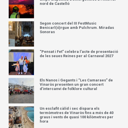
nord de Castelló
Segon concert del III FestMusic
Benicarl(ó)rgue amb Pulchrum. Miradas
Sonoras
“Pensat i Fet” celebra l’acte de presentació
de les seues Reines per al Carnaval 2027
Els Nanos i Gegants i “Les Camaraes” de
Vinaròs presenten un gran concert
d’intercanvi de folklore cultural
Un esclafit càlid i sec dispara els
termòmetres de Vinaròs fins a més de 40
graus i vents de quasi 100 kilòmetres per
hora