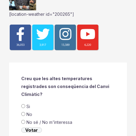
[location-weather id="200265"]
36,053
3,917
13,389
6,220
Creu que les altes temperatures
registrades son conseqüencia del Canvi
Climàtic?
Si
No
No sé / No m'ìnteressa