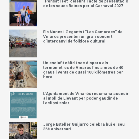
“Pensat i Fet” celebra l’acte de presentació
de les seues Reines per al Carnaval 2027
Els Nanos i Gegants i “Les Camaraes” de
Vinaròs presenten un gran concert
d’intercanvi de folklore cultural
Un esclafit càlid i sec dispara els
termòmetres de Vinaròs fins a més de 40
graus i vents de quasi 100 kilòmetres per
hora
L’Ajuntament de Vinaròs recomana accedir
al moll de Llevant per poder gaudir de
l’eclipsi solar
Jorge Esteller Guijarro celebra hui el seu
36é aniversari