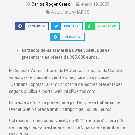
Carlos Roger Orero
enero 19, 2025
Actualitat
,
VINARÒS
FACEBOOK
TWITTER
WHATSAPP
TELEGRAM
Es tracta de Baltamarine Owner, SHK, que va
presentar una oferta de 385.000 euros.
El Consell d’Administració de l’Autoritat Portuària de Castelló
va aprovar el passat divendres l’adjudicació del vaixell
“Caribana Express” a la millor oferta de les tres presentades,
segons publica el portal web InfoPuertos.com
Es tracta de l’oferta presentada per l’empresa Baltamarine
Owner SHK, valorada amb un import de 385.000 euros.
Cal recordar que aquest vaixell, de 92,41 metres d’eslora i 18
de mànega, es va traslladar al port de Vinaròs el setembre de
l’any 2024.