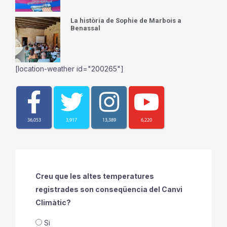
La història de Sophie de Marbois a
Benassal
[location-weather id="200265"]
36,053
3,917
13,389
6,220
Creu que les altes temperatures
registrades son conseqüencia del Canvi
Climàtic?
Si