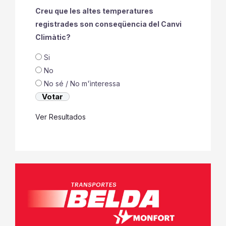
Creu que les altes temperatures
registrades son conseqüencia del Canvi
Climàtic?
Si
No
No sé / No m'ìnteressa
Ver Resultados