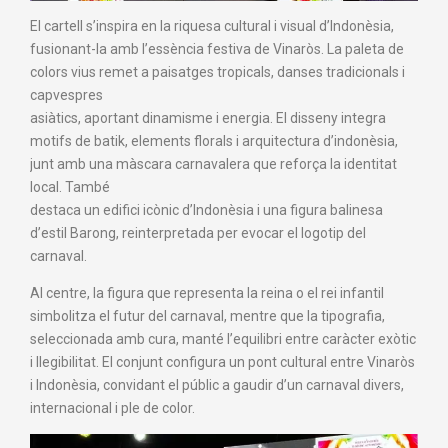
El cartell s’inspira en la riquesa cultural i visual d’Indonèsia,
fusionant-la amb l’essència festiva de Vinaròs. La paleta de
colors vius remet a paisatges tropicals, danses tradicionals i
capvespres
asiàtics, aportant dinamisme i energia. El disseny integra
motifs de batik, elements florals i arquitectura d’indonèsia,
junt amb una màscara carnavalera que reforça la identitat
local. També
destaca un edifici icònic d’Indonèsia i una figura balinesa
d’estil Barong, reinterpretada per evocar el logotip del
carnaval.
Al centre, la figura que representa la reina o el rei infantil
simbolitza el futur del carnaval, mentre que la tipografia,
seleccionada amb cura, manté l’equilibri entre caràcter exòtic
i llegibilitat. El conjunt configura un pont cultural entre Vinaròs
i Indonèsia, convidant el públic a gaudir d’un carnaval divers,
internacional i ple de color.