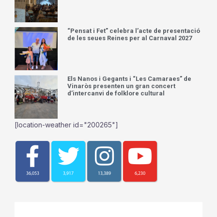
“Pensat i Fet” celebra l’acte de presentació
de les seues Reines per al Carnaval 2027
Els Nanos i Gegants i “Les Camaraes” de
Vinaròs presenten un gran concert
d’intercanvi de folklore cultural
[location-weather id="200265"]
36,053
3,917
13,389
6,230