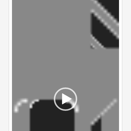
de
vídeo