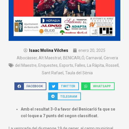
Isaac Molina Vilches
enero 20, 2025
Albocàsser
,
Alt Maestrat
,
BENICARLÓ
,
Carnaval
,
Cervera
del Maestre
,
Enquestes
,
Esports
,
Falles
,
La Ràpita
,
Rossell
,
Sant Rafael
,
Taula del Sènia
FACEBOOK
TWITTER
WHATSAPP
TELEGRAM
Amb el resultat 3-0 a favor del Benicarló fa que se
col·loque a 7 punts del segon classificat.
La vesprada del diumenge 19 de gener, al camp municipal