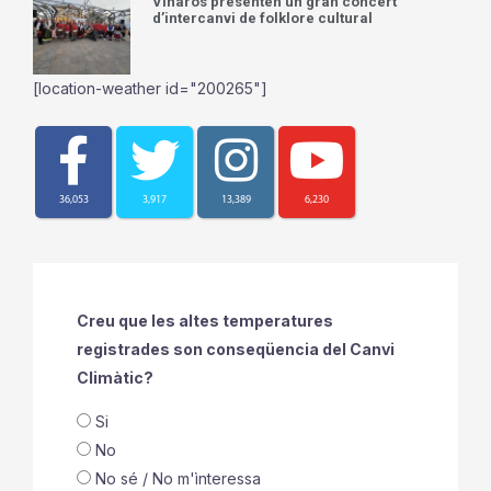
Vinaròs presenten un gran concert
d’intercanvi de folklore cultural
[location-weather id="200265"]
36,053
3,917
13,389
6,230
Creu que les altes temperatures
registrades son conseqüencia del Canvi
Climàtic?
Si
No
No sé / No m'ìnteressa