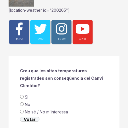
[location-weather id="200265"]
36,053
3,917
13,389
6,230
Creu que les altes temperatures
registrades son conseqüencia del Canvi
Climàtic?
Si
No
No sé / No m'ìnteressa