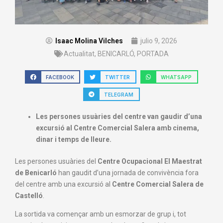
Isaac Molina Vilches
julio 9, 2026
Actualitat
,
BENICARLÓ
,
PORTADA
FACEBOOK
TWITTER
WHATSAPP
TELEGRAM
Les persones usuàries del centre van gaudir d’una
excursió al Centre Comercial Salera amb cinema,
dinar i temps de lleure.
Les persones usuàries del
Centre Ocupacional El Maestrat
de Benicarló
han gaudit d’una jornada de convivència fora
del centre amb una excursió al
Centre Comercial Salera de
Castelló
.
La sortida va començar amb un esmorzar de grup i, tot