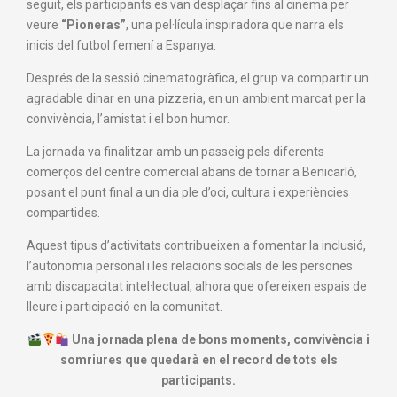
seguit, els participants es van desplaçar fins al cinema per
veure
“Pioneras”
, una pel·lícula inspiradora que narra els
inicis del futbol femení a Espanya.
Després de la sessió cinematogràfica, el grup va compartir un
agradable dinar en una pizzeria, en un ambient marcat per la
convivència, l’amistat i el bon humor.
La jornada va finalitzar amb un passeig pels diferents
comerços del centre comercial abans de tornar a Benicarló,
posant el punt final a un dia ple d’oci, cultura i experiències
compartides.
Aquest tipus d’activitats contribueixen a fomentar la inclusió,
l’autonomia personal i les relacions socials de les persones
amb discapacitat intel·lectual, alhora que ofereixen espais de
lleure i participació en la comunitat.
Una jornada plena de bons moments, convivència i
somriures que quedarà en el record de tots els
participants.