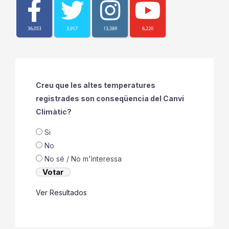
[location-weather id="200265"]
36,053
3,917
13,389
6,220
Creu que les altes temperatures
registrades son conseqüencia del Canvi
Climàtic?
Si
No
No sé / No m'ìnteressa