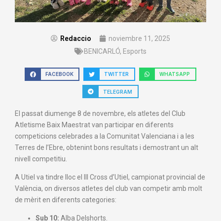
Redaccio
noviembre 11, 2025
BENICARLÓ
,
Esports
FACEBOOK
TWITTER
WHATSAPP
TELEGRAM
El passat diumenge 8 de novembre, els atletes del Club
Atletisme Baix Maestrat van participar en diferents
competicions celebrades a la Comunitat Valenciana i a les
Terres de l’Ebre, obtenint bons resultats i demostrant un alt
nivell competitiu.
A Utiel va tindre lloc el III Cross d’Utiel, campionat provincial de
València, on diversos atletes del club van competir amb molt
de mèrit en diferents categories:
Sub 10:
Alba Delshorts.