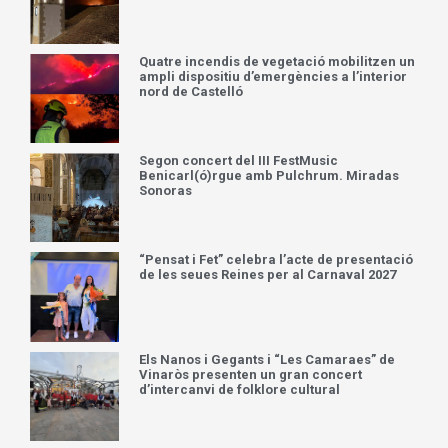
Tallada la carretera entre Tírig i Catí
mentre l’incendi continua actiu i avança
cap a la rambla de la Morellana
Quatre incendis de vegetació mobilitzen un
ampli dispositiu d’emergències a l’interior
nord de Castelló
Segon concert del III FestMusic
Benicarl(ó)rgue amb Pulchrum. Miradas
Sonoras
“Pensat i Fet” celebra l’acte de presentació
de les seues Reines per al Carnaval 2027