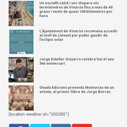
Els Nanos i Gegants i “Les Camaraes” de
Vinaròs presenten un gran concert
d’intercanvi de folklore cultural
Un esclafit càlid i sec dispara els
termòmetres de Vinaròs fins a més de 40
graus i vents de quasi 100 kilòmetres per
hora
L’Ajuntament de Vinaròs recomana accedir
al moll de Llevant per poder gaudir de
l’eclipsi solar
Jorge Esteller Guijarro celebra hui el seu
36é aniversari
Onada Edicions presenta Memorias de un
artista, el primer llibre de Jorge Borrás