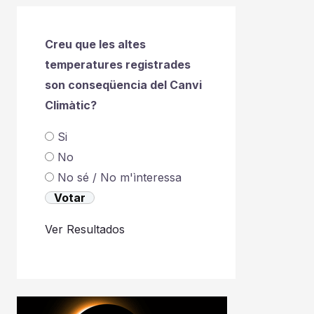
Creu que les altes
temperatures registrades
son conseqüencia del Canvi
Climàtic?
Si
No
No sé / No m'ìnteressa
Ver Resultados