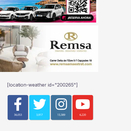
[location-weather id="200265"]
36,053
3,917
13,389
6,220