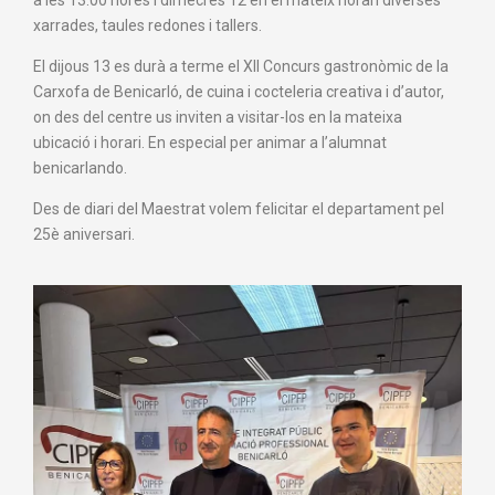
a les 13:00 hores i dimecres 12 en el mateix horari diverses
xarrades, taules redones i tallers.
El dijous 13 es durà a terme el XII Concurs gastronòmic de la
Carxofa de Benicarló, de cuina i cocteleria creativa i d’autor,
on des del centre us inviten a visitar-los en la mateixa
ubicació i horari. En especial per animar a l’alumnat
benicarlando.
Des de diari del Maestrat volem felicitar el departament pel
25è aniversari.