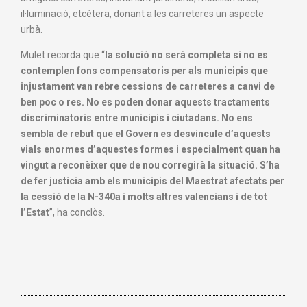
il·luminació, etcétera,
donant a les carreteres un aspecte
urbà.
Mulet recorda que “
l
a solució no s
erà
completa si no es
contemplen fons compensatoris per als municipis que
injustament van rebre cessions de carreteres a canvi de
ben poc o res.
No es poden donar aquests tractaments
discriminatoris entre municipis i ciutadans. No ens
sembla de rebut que el Govern es desvincule d’aquests
vials enormes d’aquestes formes i especialment quan ha
vingut a reconèixer que de nou corregirà la situació. S’ha
de fer justícia amb els municipis del Maestrat afectats per
la cessió de la N-340a i molts altres valencians i de tot
l’Estat
”, ha conclòs.