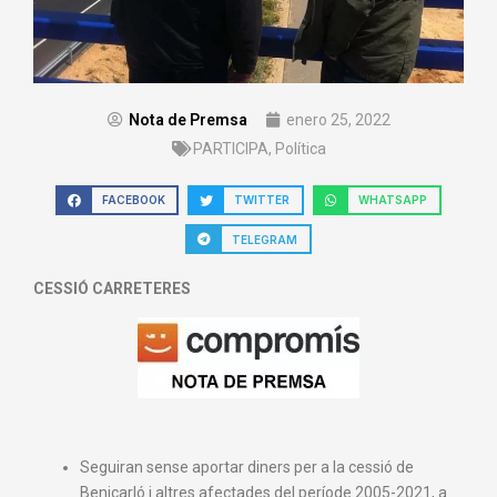
Nota de Premsa
enero 25, 2022
PARTICIPA
,
Política
FACEBOOK
TWITTER
WHATSAPP
TELEGRAM
CESSIÓ CARRETERES
Seguiran sense aportar diners per a la cessió de
Benicarló i altres afectades del període 2005-2021, a