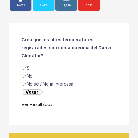
36,053
3,917
13,389
6,220
Creu que les altes temperatures
registrades son conseqüencia del Canvi
Climàtic?
Si
No
No sé / No m'ìnteressa
Ver Resultados