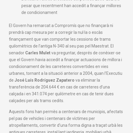
pesar que recentment han accedit a finançar millores
de condicionament
El Govern ha remarcat a Compromís que no finançarà ni
prendrà cap mesura per a corregir la nul·la o escàs
finançament que van comportar les cessions de trams
quilomètrics de l’antiga N-340 al seu pas pel Maestrat. El
senador
Carles Mulet
va preguntar, després de conèixer-se
que
el Govern ha
via
accedit a finançar actuacions de millora i
condicionament de les carreteres convertides en
vies
urbanes, tornant a la situació
anterior a 2004, quan l’Executiu
de
José
Luís Rodríguez Zapatero
va eliminar la
transferència de 204.644
€ en cas de carreteres d’una
calçada i en 341.074 per quilómetre en cas de tenir dues
calçades
per als trams cedits
.
Aquests fons han permès a centenars de municipis, afectats
pel pas de vehicles i centenars de víctimes per
atropellaments, convertir d’una forma digna a traçat urbà les
antigues carreteres, instal·lant jardineria, mobiliari urbà,