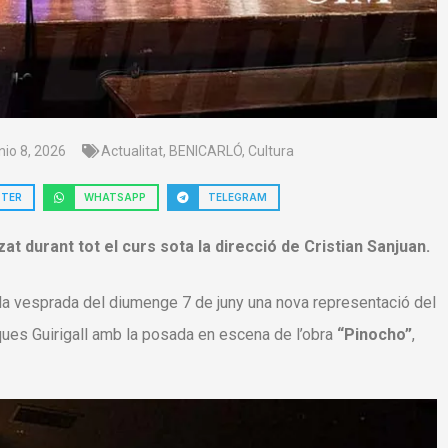
nio 8, 2026
Actualitat
,
BENICARLÓ
,
Cultura
TTER
WHATSAPP
TELEGRAM
zat durant tot el curs sota la direcció de Cristian Sanjuan.
 la vesprada del diumenge 7 de juny una nova representació del
iques Guirigall amb la posada en escena de l’obra
“Pinocho”
,