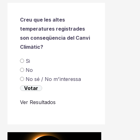
Creu que les altes
temperatures registrades
son conseqüencia del Canvi
Climàtic?
Si
No
No sé / No m'ìnteressa
Ver Resultados