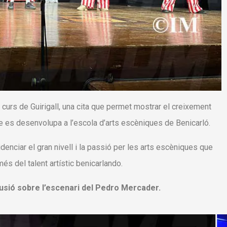
 curs de Guirigall, una cita que permet mostrar el creixement
que es desenvolupa a l’escola d’arts escèniques de Benicarló.
denciar el gran nivell i la passió per les arts escèniques que
és del talent artístic benicarlando.
·lusió sobre l’escenari del Pedro Mercader.