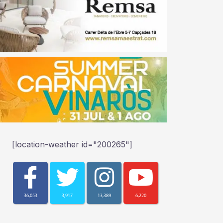
[location-weather id="200265"]
36,053
3,917
13,389
6,220