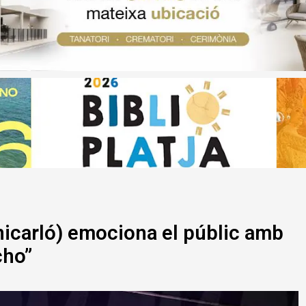
enicarló) emociona el públic amb
cho”