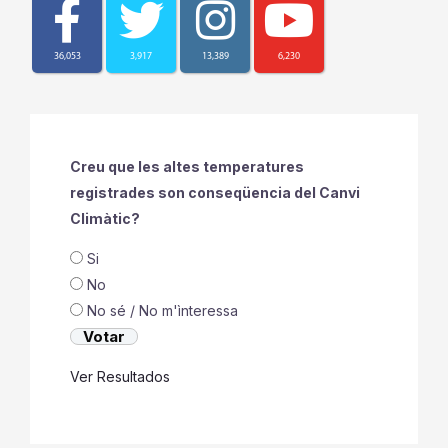
36,053
3,917
13,389
6,230
Creu que les altes temperatures
registrades son conseqüencia del Canvi
Climàtic?
Si
No
No sé / No m'ìnteressa
Ver Resultados