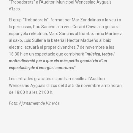
“Trobadorets” a l’Auditori Municipal Wenceslao Ayguals
d’Izco.
El grup “Trobadorets”, format per Mar Zandalinas a la veu i a
la percussió; Pau Sancho a la veu; Gerard Chiva a la guitarra
espanyola i elèctrica, Marc Sanchis al trombó; Inma Martínez
al saxo, Luis Suller a la bateria i Hector Madueño al baix
elèctric, actuarà el proper divendres 7 de novembre a les
18:30 h en un espectacle que combinarà “
música, teatre i
molta diversió per a que els més petits gaudeixin d’un
espectacle ple d’energia i somriures
“.
Les entrades gratuïtes es podran recollir a l’Auditori
Wenceslao Ayguals d’Izco del 3 al 5 de novembre amb horari
de 18:00 h a les 21:00 h.
Foto: Ajuntament de Vinaròs