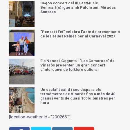
Segon concert del III FestMusic
Benicarl(ó)rgue amb Pulchrum. Miradas
Sonoras
“Pensat i Fet” celebra l’acte de presentació
de les seues Reines per al Carnaval 2027
Els Nanos i Gegants i “Les Camaraes” de
Vinaròs presenten un gran concert
d’intercanvi de folklore cultural
Un esclafit càlid i sec dispara els
termòmetres de Vinaròs fins a més de 40
graus i vents de quasi 100 kilòmetres per
hora
[location-weather id="200265"]