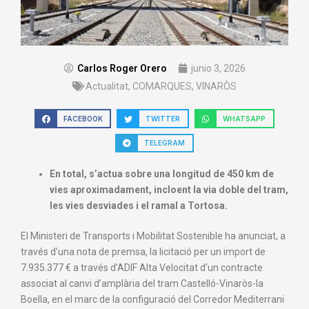
Carlos Roger Orero
junio 3, 2026
Actualitat
,
COMARQUES
,
VINARÒS
FACEBOOK
TWITTER
WHATSAPP
TELEGRAM
En total, s’actua sobre una longitud de 450 km de
vies aproximadament, incloent la via doble del tram,
les vies desviades i el ramal a Tortosa.
El Ministeri de Transports i Mobilitat Sostenible ha anunciat, a
través d’una nota de premsa, la licitació per un import de
7.935.377 € a través d’ADIF Alta Velocitat d’un contracte
associat al canvi d’amplària del tram Castelló-Vinaròs-la
Boella, en el marc de la configuració del Corredor Mediterrani