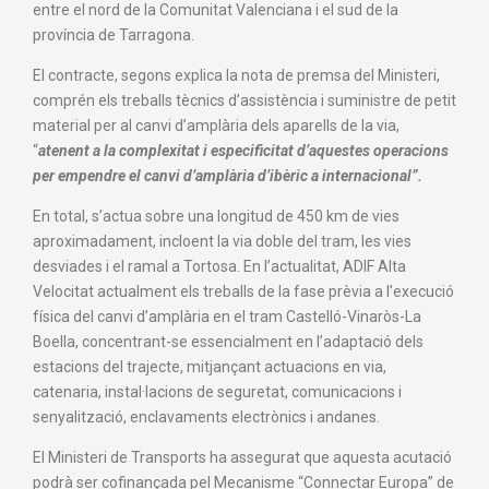
entre el nord de la Comunitat Valenciana i el sud de la
província de Tarragona.
El contracte, segons explica la nota de premsa del Ministeri,
comprén els treballs tècnics d’assistència i suministre de petit
material per al canvi d’amplària dels aparells de la via,
“
atenent a la complexitat i especificitat d’aquestes operacions
per empendre el canvi d’amplària d’ibèric a internacional”.
En total, s’actua sobre una longitud de 450 km de vies
aproximadament, incloent la via doble del tram, les vies
desviades i el ramal a Tortosa. En l’actualitat, ADIF Alta
Velocitat actualment els treballs de la fase prèvia a l’execució
física del canvi d’amplària en el tram Castelló-Vinaròs-La
Boella, concentrant-se essencialment en l’adaptació dels
estacions del trajecte, mitjançant actuacions en via,
catenaria, instal·lacions de seguretat, comunicacions i
senyalització, enclavaments electrònics i andanes.
El Ministeri de Transports ha assegurat que aquesta acutació
podrà ser cofinançada pel Mecanisme “Connectar Europa” de