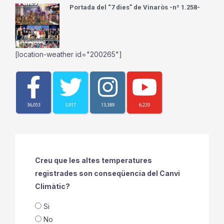
Portada del “7 dies” de Vinaròs -nº 1.258-
[location-weather id="200265"]
36,053
3,917
13,389
6,220
Creu que les altes temperatures
registrades son conseqüencia del Canvi
Climàtic?
Si
No