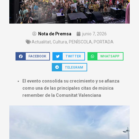
Nota de Premsa
junio 7, 2026
Actualitat
,
Cultura
,
PENÍSCOLA
,
PORTADA
FACEBOOK
TWITTER
WHATSAPP
TELEGRAM
El evento consolida su crecimiento y se afianza
como una de las principales citas de música
remember de la Comunitat Valenciana