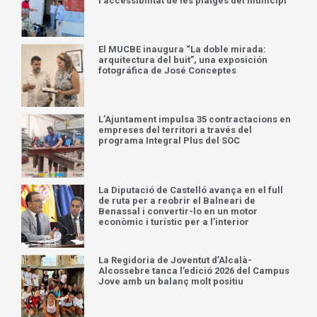
l’accessibilitat de les platges del municipi
El MUCBE inaugura “La doble mirada:
arquitectura del buit”, una exposición
fotográfica de José Conceptes
L’Ajuntament impulsa 35 contractacions en
empreses del territori a través del
programa Integral Plus del SOC
La Diputació de Castelló avança en el full
de ruta per a reobrir el Balneari de
Benassal i convertir-lo en un motor
econòmic i turístic per a l’interior
La Regidoria de Joventut d’Alcalà-
Alcossebre tanca l’edició 2026 del Campus
Jove amb un balanç molt positiu