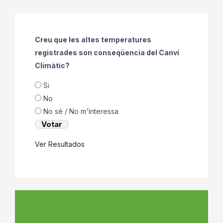
Creu que les altes temperatures
registrades son conseqüencia del Canvi
Climàtic?
Si
No
No sé / No m'ìnteressa
Ver Resultados