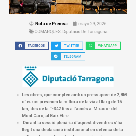
Nota de Premsa
mayo 29, 2026
COMARQUES
,
Diputació De Tarragona
FACEBOOK
TWITTER
WHATSAPP
TELEGRAM
Les obres, que compten amb un pressupost de 2,8M
d’ euros preveuen la millora de la via al llarg de 15
km, des de la T-342 fins a l’accés al Mirador del
Mont Caro, al Baix Ebre
Durant la sessió plenària d’aquest divendres s’ha
llegit una declaració institucional en defensa de la