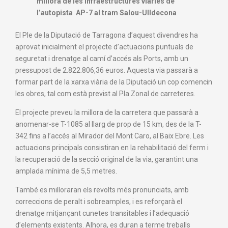
millora de les infraestructures viàries de
l’autopista AP-7 al tram Salou-Ulldecona
El Ple de la Diputació de Tarragona d’aquest divendres ha
aprovat inicialment el projecte d’actuacions puntuals de
seguretat i drenatge al camí d’accés als Ports, amb un
pressupost de 2.822.806,36 euros. Aquesta via passarà a
formar part de la xarxa viària de la Diputació un cop comencin
les obres, tal com està previst al Pla Zonal de carreteres.
El projecte preveu la millora de la carretera que passarà a
anomenar-se T-1085 al llarg de prop de 15 km, des de la T-
342 fins a l’accés al Mirador del Mont Caro, al Baix Ebre. Les
actuacions principals consistiran en la rehabilitació del ferm i
la recuperació de la secció original de la via, garantint una
amplada mínima de 5,5 metres.
També es milloraran els revolts més pronunciats, amb
correccions de peralt i sobreamples, i es reforçarà el
drenatge mitjançant cunetes transitables i l’adequació
d’elements existents. Alhora, es duran a terme treballs