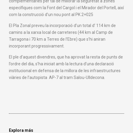
complementàries per tal de millorar la seguretat a zones
específiques com la Font del Cargol i el Mirador del Portell, així
com la construcció d’un nou pont al PK 2+025
El Pla Zonal preveu la incorporació d’un total d’ 114 km de
camins a la xarxa local de carreteres (44 km al Camp de
Tarragona i 70 km a Terres de l’Ebre) que s’hi aniran
incorporant progressivament.
El ple d’aquest divendres, que ha aprovat la resta de punts de
l’ordre del dia, s’ha iniciat amb la lectura d’una declaració
institucional en defensa de la millora de les infraestructures
viàries de l’autopista AP-7 al tram Salou-Ulldecona.
Explora más