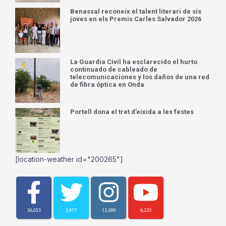
Benassal reconeix el talent literari de sis
joves en els Premis Carles Salvador 2026
La Guardia Civil ha esclarecido el hurto
continuado de cableado de
telecomunicaciones y los daños de una red
de fibra óptica en Onda
Portell dona el tret d’eixida a les festes
[location-weather id="200265"]
36,053
3,917
13,389
6,220