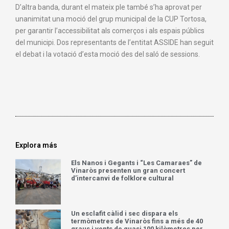
D’altra banda, durant el mateix ple també s’ha aprovat per
unanimitat una moció del grup municipal de la CUP Tortosa,
per garantir l’accessibilitat als comerços i als espais públics
del municipi. Dos representants de l’entitat ASSIDE han seguit
el debat i la votació d’esta moció des del saló de sessions.
Explora más
Els Nanos i Gegants i “Les Camaraes” de
Vinaròs presenten un gran concert
d’intercanvi de folklore cultural
Un esclafit càlid i sec dispara els
termòmetres de Vinaròs fins a més de 40
graus i vents de quasi 100 kilòmetres per