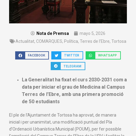
Nota de Premsa
mayo 5, 2026
Actualitat
,
COMARQUES
,
Política
,
Terres de l'Ebre
,
Tortosa
FACEBOOK
TWITTER
WHATSAPP
TELEGRAM
La
Generalitat
ha
fixat
el
curs
2030-2031
com
a
data
per
iniciar
el
grau
de
Medicina
al Campus
Terres de l’Ebre, amb una primera promoció
de 50 estudiants
El ple de l’Ajuntament de Tortosa ha aprovat, de manera
inicial i per unanimitat, una modificació puntual del Pla
d’Ordenació Urbanística Municipal (POUM), per fer possible