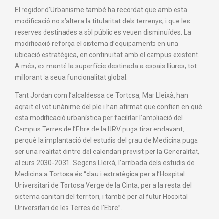
El regidor d’Urbanisme també ha recordat que amb esta
modificació no s’altera la titularitat dels terrenys, i que les
reserves destinades a sòl públic es veuen disminuïdes. La
modificació reforça el sistema d’equipaments en una
ubicació estratègica, en continuïtat amb el campus existent.
A més, es manté la superfície destinada a espais lliures, tot
millorant la seua funcionalitat global.
Tant Jordan com l’alcaldessa de Tortosa, Mar Lleixà, han
agraït el vot unànime del ple i han afirmat que confien en què
esta modificació urbanística per facilitar l’ampliació del
Campus Terres de l’Ebre de la URV puga tirar endavant,
perquè la implantació del estudis del grau de Medicina puga
ser una realitat dintre del calendari previst per la Generalitat,
al curs 2030-2031. Segons Lleixà, l’arribada dels estudis de
Medicina a Tortosa és “clau i estratègica per a l’Hospital
Universitari de Tortosa Verge de la Cinta, per a la resta del
sistema sanitari del territori, i també per al futur Hospital
Universitari de les Terres de l’Ebre”.