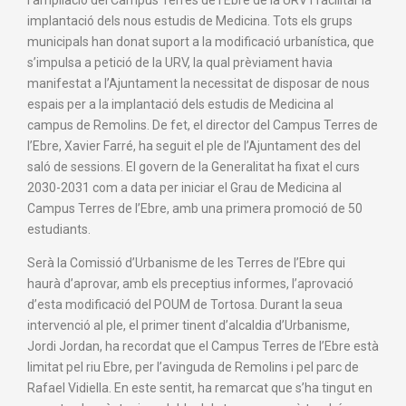
l’ampliació del Campus Terres de l’Ebre de la URV i facilitar la
implantació dels nous estudis de Medicina. Tots els grups
municipals han donat suport a la modificació urbanística, que
s’impulsa a petició de la URV, la qual prèviament havia
manifestat a l’Ajuntament la necessitat de disposar de nous
espais per a la implantació dels estudis de Medicina al
campus de Remolins. De fet, el director del Campus Terres de
l’Ebre, Xavier Farré, ha seguit el ple de l’Ajuntament des del
saló de sessions. El govern de la Generalitat ha fixat el curs
2030-2031 com a data per iniciar el Grau de Medicina al
Campus Terres de l’Ebre, amb una primera promoció de 50
estudiants.
Serà la Comissió d’Urbanisme de les Terres de l’Ebre qui
haurà d’aprovar, amb els preceptius informes, l’aprovació
d’esta modificació del POUM de Tortosa. Durant la seua
intervenció al ple, el primer tinent d’alcaldia d’Urbanisme,
Jordi Jordan, ha recordat que el Campus Terres de l’Ebre està
limitat pel riu Ebre, per l’avinguda de Remolins i pel parc de
Rafael Vidiella. En este sentit, ha remarcat que s’ha tingut en