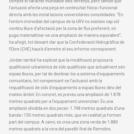
compte el caràcter inundable dels terrenys, però també que
l’actuació afecta una peça en continuïtat física i funcional
directa amb les instal·lacions universitàries consolidades. “En
l’entorn immediat del campus de la URV no existeix cap sòl
continu lliure d’afectació per la zona de flux preferent, on
puga materialitzar-se una ampliació de manera equivalent”,
ha afegit, tot deixant clar que la Confederació Hidrogràfica de
l’Ebre (CHE) haurà d’emetre el seu informe corresponent.
Jordan també ha explicat que la modificació proposa la
qualificació urbanística de sòls qualificats que actualment són
espais lliures, per tal de destinar-los a sistema d’equipaments
comunitaris, tot compensant-se l’actuació amb la
requalificació de sòls d’equipaments a espais lliures dins del
mateix àmbit. En concret, es preveu una ampliació de 1.878
metres quadrats per a l’equipament universitari. És una
ampliació dividida en dos peces: 1.748 metres quadrats d’una
banda i 130 metres quadrats més, que en realitat ja formen
part del campus. A canvi, es crea una zona verda de 1.880
metres quadrats a la vora del pavelló firal de Remolins.