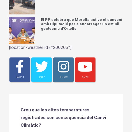
El PP celebra que Morella active el conveni
amb Diputació per a encarregar un estudi
geotècnic d’Ortells
[location-weather id="200265"]
36,053
3,917
13,389
6,220
Creu que les altes temperatures
registrades son conseqüencia del Canvi
Climàtic?