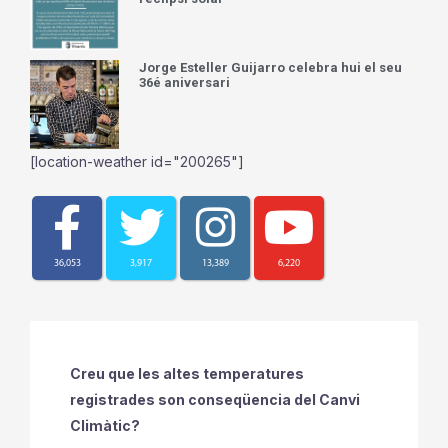
Jorge Esteller Guijarro celebra hui el seu
36é aniversari
[location-weather id="200265"]
36,053
3,917
13,389
6,220
Creu que les altes temperatures
registrades son conseqüencia del Canvi
Climàtic?