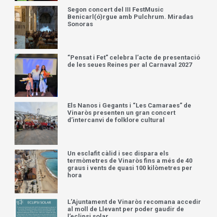
Segon concert del III FestMusic
Benicarl(ó)rgue amb Pulchrum. Miradas
Sonoras
“Pensat i Fet” celebra l’acte de presentació
de les seues Reines per al Carnaval 2027
Els Nanos i Gegants i “Les Camaraes” de
Vinaròs presenten un gran concert
d’intercanvi de folklore cultural
Un esclafit càlid i sec dispara els
termòmetres de Vinaròs fins a més de 40
graus i vents de quasi 100 kilòmetres per
hora
L’Ajuntament de Vinaròs recomana accedir
al moll de Llevant per poder gaudir de
l’eclipsi solar