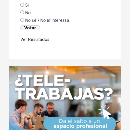
Si
No
No sé / No m'ìnteressa
Ver Resultados