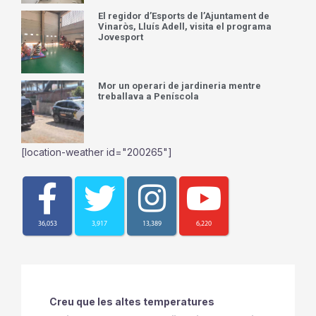
El regidor d’Esports de l’Ajuntament de
Vinaròs, Lluís Adell, visita el programa
Jovesport
Mor un operari de jardineria mentre
treballava a Peníscola
[location-weather id="200265"]
36,053
3,917
13,389
6,220
Creu que les altes temperatures