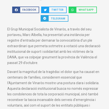
FACEBOOK
TWITTER
WHATSAPP
TELEGRAM
El Grup Municipal Socialista de Vinaròs, a través del seu
portaveu, Marc Albella, ha presentat una instància per
registre d’entrada per demanar la convocatòria d’un ple
extraordinari que permeta sotmetre a votació una declaració
institucional de suport i solidaritat amb les víctimes de la
DANA, que va colpejar greument la província de València el
passat 29 d’octubre.
Davant la magnitud de la tragèdia i el dolor que ha causat en
centenars de famílies, considerem essencial que
l’Ajuntament de Vinaròs mostre una postura clara i solidària.
Aquesta declaració institucional busca no només expressar
les condolences de tota la corporació municipal, sinó també
reconéixer la tasca incansable dels serveis d’emergència i
voluntaris, així com el suport de les entitats públiques i