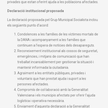
privades que estan oferint ajuda a les poblacions afectades.
Declaració institucional proposada
La declaració proposada pel Grup Municipal Socialista inclou
els següents punts d’acord:
Condolences a les famílies de les víctimes mortals de
la DANA i acompanyament a les famílies que
continuen a l’espera de notícies dels desapareguts.
Reconeixement institucional als cossos de seguretat,
emergències, i mitjans de comunicació que han
treballat incansablement per gestionar la situació i
mantenir informada la ciutadania.
Agraïment a les entitats públiques, privades i
voluntaris que han prestat ajuda i suport a les
persones afectades.
Compromís de col·laboració amb la Generalitat
Valenciana i els municipis afectats per oferir l’ajuda
logística i operativa necessària.
Enviament d’aquesta declaració a la Generalitat