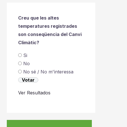
Creu que les altes
temperatures registrades
son conseqüencia del Canvi
Climàtic?
Si
No
No sé / No m'ìnteressa
Ver Resultados