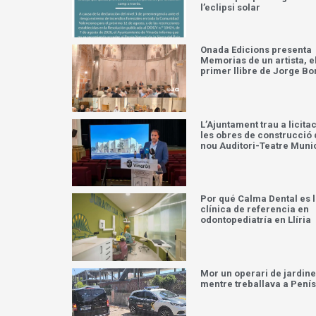
l’eclipsi solar
Onada Edicions presenta
Memorias de un artista, e
primer llibre de Jorge Bo
L’Ajuntament trau a licita
les obres de construcció 
nou Auditori-Teatre Muni
Por qué Calma Dental es 
clínica de referencia en
odontopediatría en Llíria
Mor un operari de jardine
mentre treballava a Pení