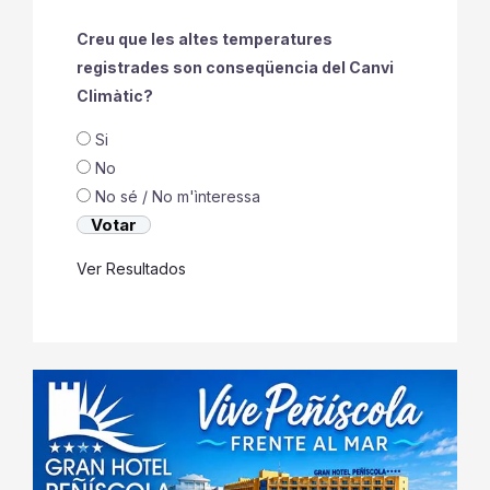
Creu que les altes temperatures
registrades son conseqüencia del Canvi
Climàtic?
Si
No
No sé / No m'ìnteressa
Ver Resultados