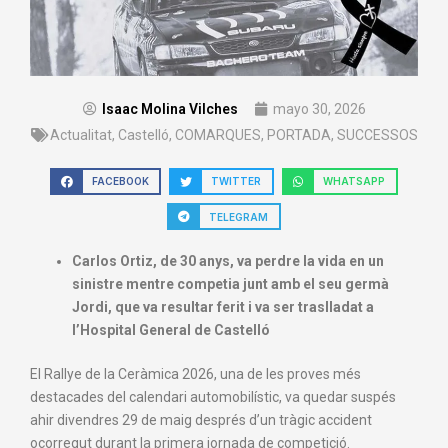
Isaac Molina Vilches
mayo 30, 2026
Actualitat
,
Castelló
,
COMARQUES
,
PORTADA
,
SUCCESSOS
FACEBOOK
TWITTER
WHATSAPP
TELEGRAM
Carlos Ortiz, de 30 anys, va perdre la vida en un
sinistre mentre competia junt amb el seu germà
Jordi, que va resultar ferit i va ser traslladat a
l’Hospital General de Castelló
El Rallye de la Ceràmica 2026, una de les proves més
destacades del calendari automobilístic, va quedar suspés
ahir divendres 29 de maig després d’un tràgic accident
ocorregut durant la primera jornada de competició.